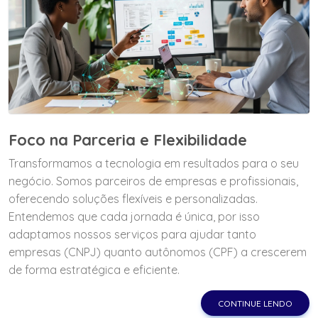
Foco na Parceria e Flexibilidade
Transformamos a tecnologia em resultados para o seu
negócio. Somos parceiros de empresas e profissionais,
oferecendo soluções flexíveis e personalizadas.
Entendemos que cada jornada é única, por isso
adaptamos nossos serviços para ajudar tanto
empresas (CNPJ) quanto autônomos (CPF) a crescerem
de forma estratégica e eficiente.
CONTINUE LENDO