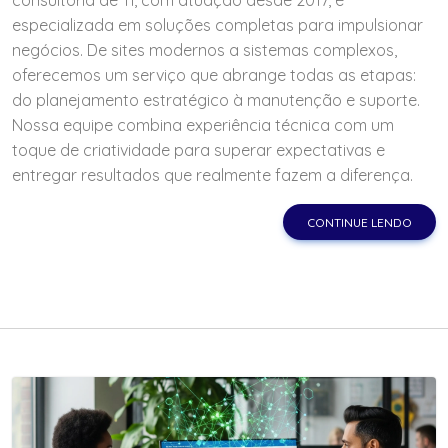
consultoria de TI, com atuação desde 2017, é
especializada em soluções completas para impulsionar
negócios. De sites modernos a sistemas complexos,
oferecemos um serviço que abrange todas as etapas:
do planejamento estratégico à manutenção e suporte.
Nossa equipe combina experiência técnica com um
toque de criatividade para superar expectativas e
entregar resultados que realmente fazem a diferença.
CONTINUE LENDO